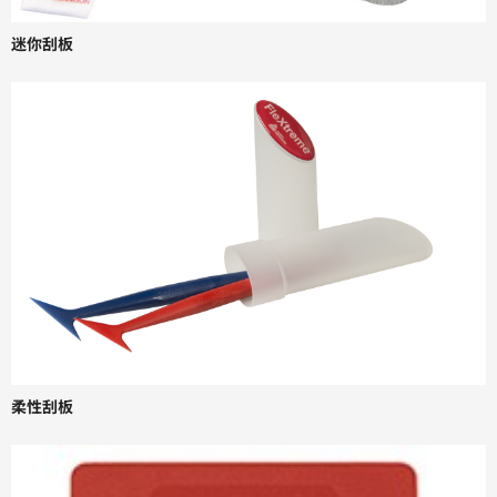
迷你刮板
柔性刮板