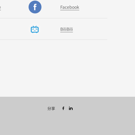
e
Facebook
BiliBili
分享