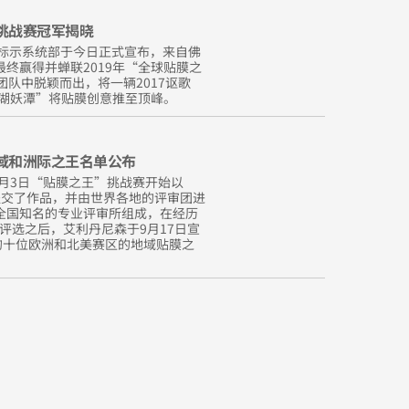
”挑战赛冠军揭晓
丹尼森标示系统部于今日正式宣布，来自佛
z最终赢得并蝉联2019年“全球贴膜之
团队中脱颖而出，将一辆2017讴歌
黑湖妖潭”将贴膜创意推至顶峰。
区域和洲际之王名单公布
19年6月3日“贴膜之王”挑战赛开始以
提交了作品，并由世界各地的评审团进
全国知名的专业评审所组成，在经历
评选之后，艾利丹尼森于9月17日宣
赛的十位欧洲和北美赛区的地域贴膜之