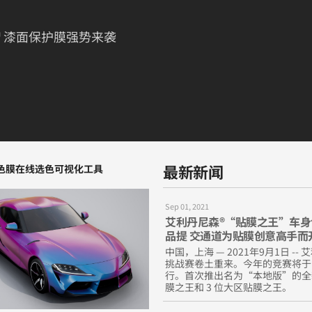
™ 漆面保护膜强势来袭
最新新闻
色膜在线选色可视化工具
Sep 01, 2021
艾利丹尼森®“贴膜之王”车身创业
品提 交通道为贴膜创意高手而
中国，上海 — 2021年9月1日 
挑战赛卷土重来。今年的竞赛将于 2021 
行。首次推出名为“本地版”的全
膜之王和 3 位大区贴膜之王。