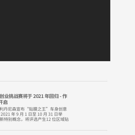
挑战赛将于 2021 年回归 - 作
开启
-- 艾利丹尼森宣布“贴膜之王”车身创意
年 9 月 1 日至 10 月 31 日举
新特别概念，将评选产生12 位区域贴