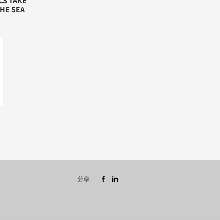
CS TAKE
THE SEA
分享