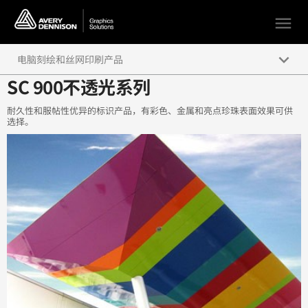
menu
keyboard_arrow_down
电脑刻绘和丝网印刷产品
SC 900不透光系列
不透光
耐久性和服帖性优异的标识产品，有彩色、金属和亮点珍珠表面效果可供
特种贴膜系列
选择。
控光/橱窗贴膜
反光膜
透光贴膜
丝网印刷产品