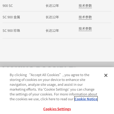
900 SC
长达12年
技术参数
SC 900 金属
长达12年
技术参数
技术参数
SC 900 珍珠
长达12年
By clicking “Accept All Cookies”, you agree to the
storing of cookies on your device to enhance site
navigation, analyze site usage, and assist in our
marketing efforts. Via 'Cookie Settings' you can change
the settings of your cookies. For more information about
the cookies we use, click here to read our
Cookie Notice
AveryDennison.com
法律和隐私声明
Cookies Settings
GDPR 声明
Cookie 政策