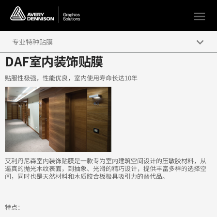
menu
keyboard_arrow_down
专业特种贴膜
DAF室内装饰贴膜
DAF室内装饰贴膜
贴服性极强，性能优良，室内使用寿命长达10年
MPI 2600 墙面贴膜系列
MPI 3709 单透窗贴
艾利丹尼森室内装饰贴膜是一款专为室内建筑空间设计的压敏胶材料，从
逼真的抛光木纹表面，到抽象、光滑的精巧设计，提供丰富多样的选择空
间，同时也是天然材料和木质胶合板极具吸引力的替代品。
特点：