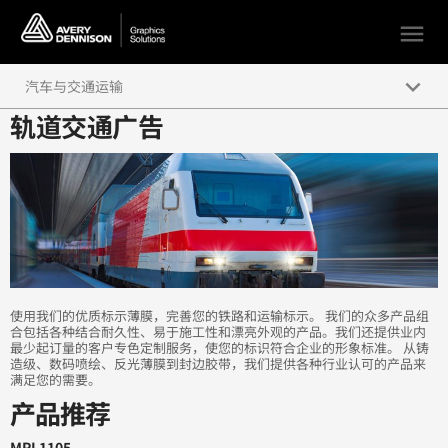
menu
keyboard_arrow_down
汽车与交通运输
轨道交通广告
商业宣传车队
轨道交通广告
私家车
安全与急救车辆
游艇、休闲车和越野车
使用我们的优质标示薄膜，完善您的铁路和运输标示。 我们的众多产品组
合包括各种结合耐久性、易于施工性和漂亮外观的产品。我们还提供业内
最少起订量的客户专色定制服务，使您的标识符合企业的形象标准。 从铸
造级、数码喷绘、反光薄膜到封边胶带，我们提供各种行业认可的产品来
满足您的需要。
产品推荐
MPI 1105