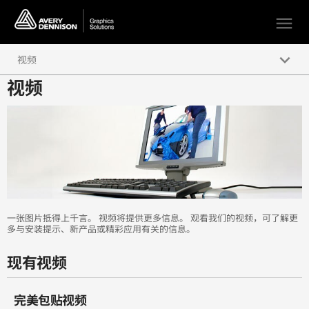
menu
keyboard_arrow_down
视频
视频
完美包贴视频
如何为汽车贴膜的视频
慢速拍摄汽车包贴
如何贴瓦楞表面
超贴服镀铬贴膜演示
一张图片抵得上千言。 视频将提供更多信息。 观看我们的视频，可了解更
多与安装提示、新产品或精彩应用有关的信息。
至尊级车身贴膜产品介绍视频
现有视频
完美包贴视频