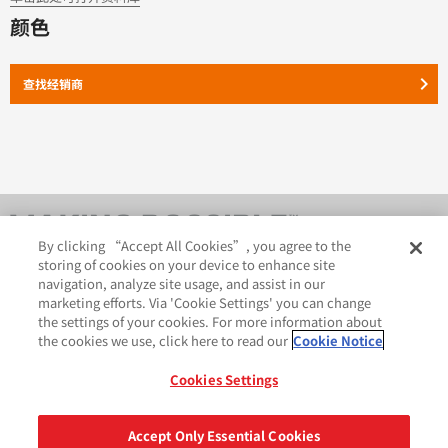
颜色
keyboard_arrow_right
查找经销商
By clicking “Accept All Cookies”, you agree to the
storing of cookies on your device to enhance site
navigation, analyze site usage, and assist in our
marketing efforts. Via 'Cookie Settings' you can change
the settings of your cookies. For more information about
the cookies we use, click here to read our
Cookie Notice
AveryDennison.com
法律和隐私声明
Cookies Settings
GDPR 声明
Cookie 政策
网站地图
苏ICP备18057369号-2
Accept Only Essential Cookies