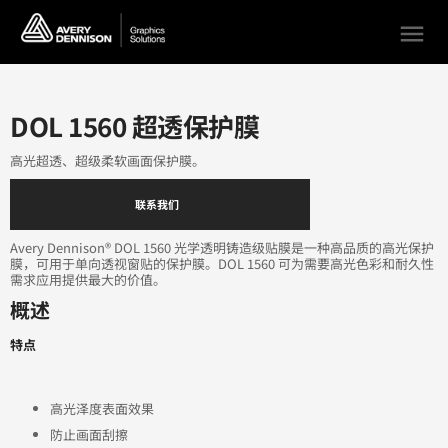
menu
DOL 1560 超透保护膜
高光超透、超级柔软画面保护膜。
联系我们
Avery Dennison® DOL 1560 光学透明铸造级贴膜是一种高品质的高光保护
膜，可用于单向透视窗贴的保护膜。DOL 1560 可为需要高光色彩和耐久性
需求应用提供最大的价值。
概述
特点
高光泽度表面效果
防止画面刮擦