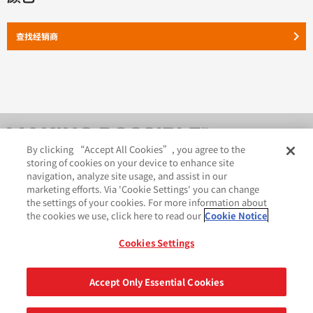
keyboard_arrow_right
查找经销商
By clicking “Accept All Cookies”, you agree to the
storing of cookies on your device to enhance site
navigation, analyze site usage, and assist in our
marketing efforts. Via 'Cookie Settings' you can change
the settings of your cookies. For more information about
the cookies we use, click here to read our
Cookie Notice
AveryDennison.com
法律和隐私声明
Cookies Settings
GDPR 声明
Cookie 政策
网站地图
苏ICP备18057369号-2
Accept Only Essential Cookies
分享
©2026 艾利丹尼森公司. 版权所有.