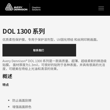
menu
DOL 1300 系列
优质柔性保护膜，专用于保护溶剂型，UV固化喷绘 和丝网印刷画面。
联系我们
Avery Dennison® DOL 1300 系列是一款高质量、超薄、超级柔软的铸造级
贴膜。 面材厚度为1.3mil，可很好的贴附于各种表面，并具有很高的光洁
度，可媲美在喷绘上光油和清漆的效果。
概述
特点
防止画面刮擦
增强画面颜色