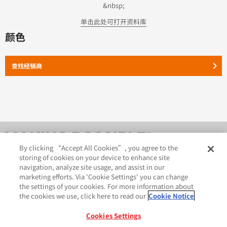
&nbsp;
单击此处可打开资料库
颜色
keyboard_arrow_right
查找经销商
By clicking “Accept All Cookies”, you agree to the
storing of cookies on your device to enhance site
navigation, analyze site usage, and assist in our
marketing efforts. Via 'Cookie Settings' you can change
the settings of your cookies. For more information about
the cookies we use, click here to read our
Cookie Notice
AveryDennison.com
法律和隐私声明
Cookies Settings
GDPR 声明
Cookie 政策