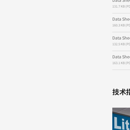
Data Shee
131.7 KB (P
Data Shee
160.3 KB (P
Data Shee
132.5 KB (P
Data Shee
163.1 KB (P
技术