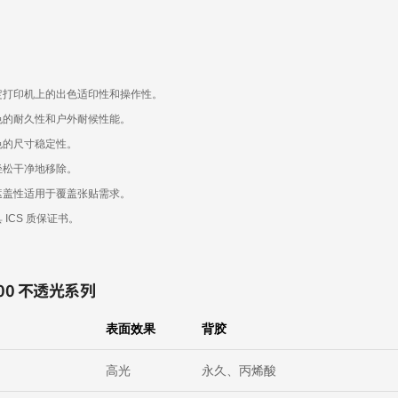
定打印机上的出色适印性和操作性。
色的耐久性和户外耐候性能。
色的尺寸稳定性。
轻松干净地移除。
遮盖性适用于覆盖张贴需求。
 ICS 质保证书。
000 不透光系列
表面效果
背胶
0
高光
永久、丙烯酸