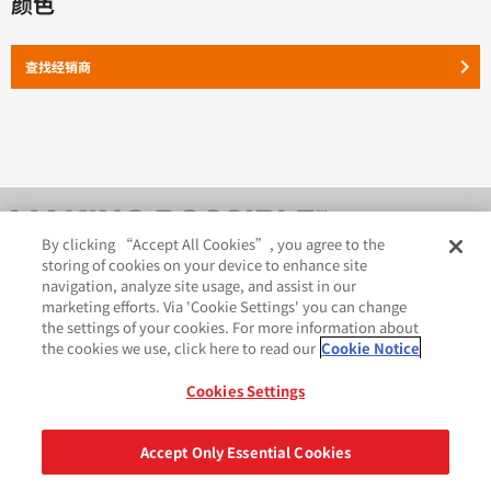
颜色
keyboard_arrow_right
查找经销商
By clicking “Accept All Cookies”, you agree to the
storing of cookies on your device to enhance site
navigation, analyze site usage, and assist in our
marketing efforts. Via 'Cookie Settings' you can change
the settings of your cookies. For more information about
the cookies we use, click here to read our
Cookie Notice
AveryDennison.com
法律和隐私声明
Cookies Settings
GDPR 声明
Cookie 政策
网站地图
苏ICP备18057369号-2
Accept Only Essential Cookies