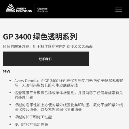
menu
GP 3400 绿色透明系列
环保的解决方案，用于制作短期室内外宣传及装饰画面。
联系我们
特点
Avery Dennison® GP 3400 绿色环保系列使用无 PVC 无酞酸盐聚烯
烃、无溶剂丙烯酸乳胶和牛皮底纸制成
这些薄膜不含聚氯乙烯或单体增塑剂，并且消除了任何与卤素有关
的处理问题
卓越的适印性加上方便的紫外线固化丝印油墨、氧化干燥和紫外线
固化胶印油墨，以及紫外线固化喷墨油墨
卓越的加工和施工性能
使用时尺寸稳定性高