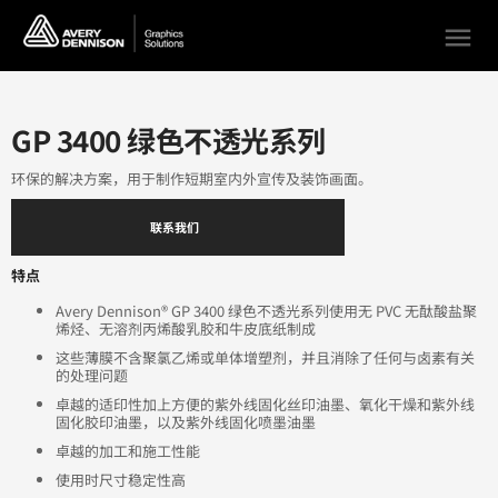
menu
GP 3400 绿色不透光系列
环保的解决方案，用于制作短期室内外宣传及装饰画面。
联系我们
特点
Avery Dennison® GP 3400 绿色不透光系列使用无 PVC 无酞酸盐聚
烯烃、无溶剂丙烯酸乳胶和牛皮底纸制成
这些薄膜不含聚氯乙烯或单体增塑剂，并且消除了任何与卤素有关
的处理问题
卓越的适印性加上方便的紫外线固化丝印油墨、氧化干燥和紫外线
固化胶印油墨，以及紫外线固化喷墨油墨
卓越的加工和施工性能
使用时尺寸稳定性高