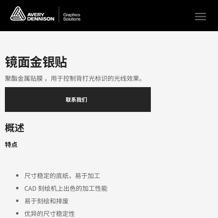
menu
镜面金银贴
聚酯金属贴膜 ，用于控制背打光标识的光线效果。
联系我们
概述
特点
尺寸稳定的底纸，易于加工
CAD 刻绘机上出色的加工性能
易于刻绘和排废
优异的尺寸稳定性