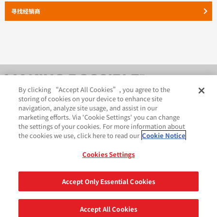
keyboard_arrow_right
寻找经销商
By clicking “Accept All Cookies”, you agree to the
storing of cookies on your device to enhance site
navigation, analyze site usage, and assist in our
marketing efforts. Via 'Cookie Settings' you can change
the settings of your cookies. For more information about
the cookies we use, click here to read our
Cookie Notice
AveryDennison.com
法律和隐私声明
Cookies Settings
GDPR 声明
Cookie 政策
网站地图
苏ICP备18057369号-2
Accept Only Essential Cookies
分享
©2026 艾利丹尼森公司. 版权所有.
Accept All Cookies