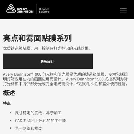
menu
亮点和雾面贴膜系列
优质铸造级贴膜，用于控制背打光标识的光线效果。
联系我们
Avery Dennison® 900 匀光膜和阻光膜是优质的铸造级薄膜，专为包括照
明灯箱应用在内的画面应用而设计。 Avery Dennison® 900 光控系列为背
打光标识中提供部分光或完全阻光而设计. 卓越的耐久性和室外使用性能。
概述
特点
尺寸稳定的底纸，易于加工
CAD 刻绘机上出色的加工性能
易于刻绘和排废