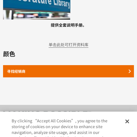
提供全套说明手册。
单击此处可打开资料库
颜色
keyboard_arrow_right
寻找经销商
By clicking “Accept All Cookies”, you agree to the
storing of cookies on your device to enhance site
navigation, analyze site usage, and assist in our