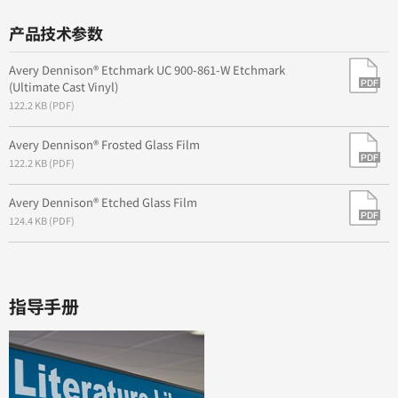
产品技术参数
Avery Dennison® Etchmark UC 900-861-W Etchmark
(Ultimate Cast Vinyl)
122.2 KB (PDF)
Avery Dennison® Frosted Glass Film
122.2 KB (PDF)
Avery Dennison® Etched Glass Film
124.4 KB (PDF)
指导手册