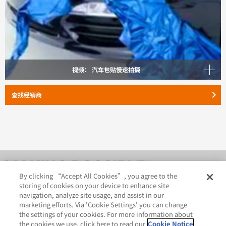
视频： 汽车包贴慢速拍摄
keyboard_arrow_right
查找经销商
By clicking “Accept All Cookies”, you agree to the
storing of cookies on your device to enhance site
navigation, analyze site usage, and assist in our
marketing efforts. Via 'Cookie Settings' you can change
the settings of your cookies. For more information about
the cookies we use, click here to read our
Cookie Notice