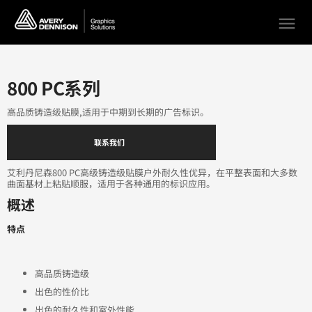
menu
800 PC系列
高品质铸造级贴膜,适用于中期到长期的广告标识。
联系我们
艾利丹尼森800 PC高级铸造级贴膜户外耐久性优异，在平整表面和大多数
曲面基材上粘贴顺服，适用于各种通用的标识应用。
概述
特点
高品质铸造级
出色的性价比
出色的耐久性和室外性能