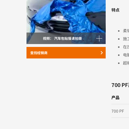
特点
柔
视频： 汽车包贴慢速拍摄
施
在
keyboard_arrow_right
查找经销商
电
超
700 P
产品
700 PF