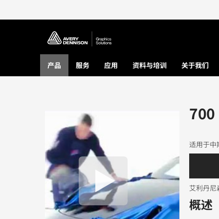
产品
服务
应用
资料与培训
关于我们
700
适用于中
艾利丹尼
概述