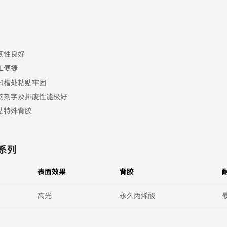
韧性良好
工便捷
凹槽处粘贴牢固
脑刻字及排废性能极好
粘特殊背胶
F系列
表面效果
背胶
高光
永久丙烯酸
最